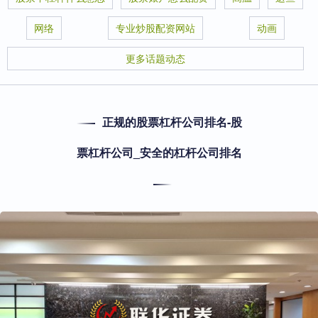
网络
专业炒股配资网站
动画
更多话题动态
正规的股票杠杆公司排名-股
票杠杆公司_安全的杠杆公司排名