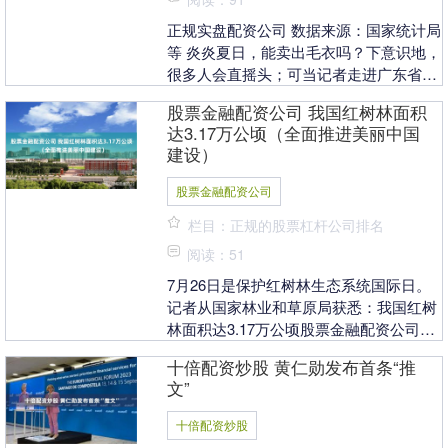
正规实盘配资公司 数据来源：国家统计局
等 炎炎夏日，能卖出毛衣吗？下意识地，
很多人会直摇头；可当记者走进广东省东
莞市大朗镇，看到的却是截然不同的答
股票金融配资公司 我国红树林面积
案。 出发前做....
达3.17万公顷（全面推进美丽中国
建设）
股票金融配资公司
栏目：正规的股票杠杆公司排名
阅读：51
7月26日是保护红树林生态系统国际日。
记者从国家林业和草原局获悉：我国红树
林面积达3.17万公顷股票金融配资公司，
较本世纪初增加44%股票金融配资公司，
十倍配资炒股 黄仁勋发布首条“推
是世界上....
文”
十倍配资炒股