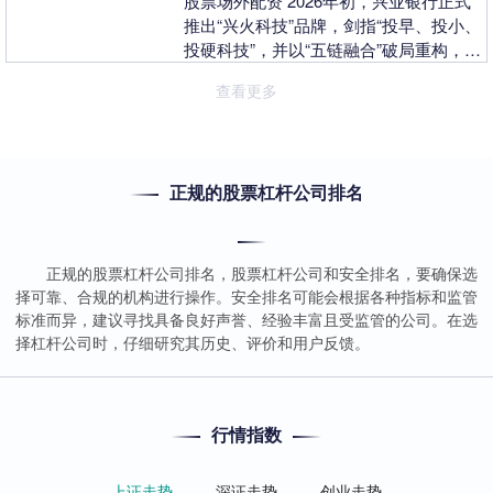
股票场外配资 2026年初，兴业银行正式
推出“兴火科技”品牌，剑指“投早、投小、
投硬科技”，并以“五链融合”破局重构，点
燃科技金融新引擎。 作为扎根浙江科创高
查看更多
地....
正规的股票杠杆公司排名
正规的股票杠杆公司排名，股票杠杆公司和安全排名，要确保选
择可靠、合规的机构进行操作。安全排名可能会根据各种指标和监管
标准而异，建议寻找具备良好声誉、经验丰富且受监管的公司。在选
择杠杆公司时，仔细研究其历史、评价和用户反馈。
行情指数
上证走势
深证走势
创业走势