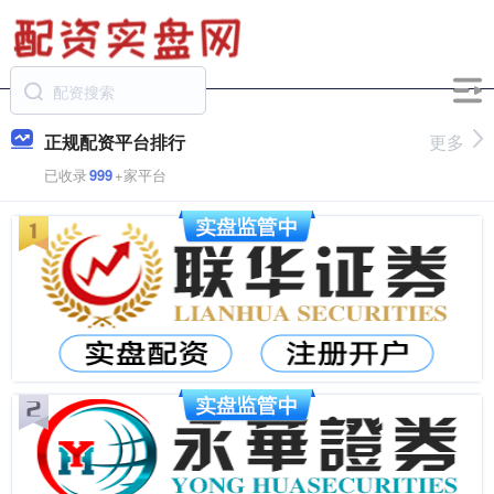
正规配资平台排行
更多
已收录
999
+家平台