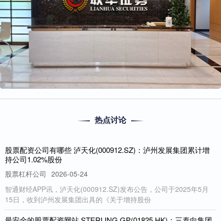
热点讨论
股票配资公司有哪些 泸天化(000912.SZ)：泸州发展集团累计增
持公司1.02%股份
股票杠杆公司
2026-05-24
智通财经APP讯，泸天化(000912.SZ)发布公告，公司于2025年5月
15日，收到泸州发展集团出具的《关于增持股份
最安全的股票配资网站 STERLING GP(01825.HK)：三泰向集团