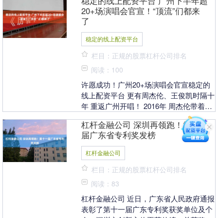
稳定的线上配资平台 广州下半年超
202....
20+场演唱会官宣！“顶流”们都来
了
稳定的线上配资平台
栏目：正规的股票杠杆公司排名
阅读：100
许愿成功！广州20+场演唱会官宣稳定的
线上配资平台 更有周杰伦、王俊凯时隔十
年 重返广州开唱！ 2016年 周杰伦带着经
典曲目燃爆全城 王俊凯的《树读》在这里
杠杆金融公司 深圳再领跑！第十一
首....
届广东省专利奖发榜
杠杆金融公司
栏目：正规的股票杠杆公司排名
阅读：83
杠杆金融公司 近日，广东省人民政府通报
表彰了第十一届广东专利奖获奖单位及个